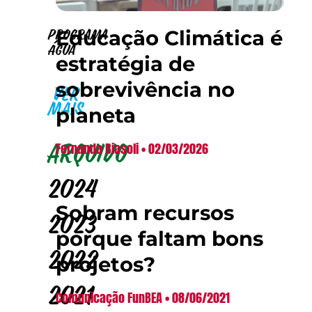
Educação Climática é
Programa
Água
estratégia de
sobrevivência no
VER
MAIS
planeta
Fernanda Biasoli
02/03/2026
Arquivo
2024
Sobram recursos
2023
porque faltam bons
2022
projetos?
2021
Comunicação FunBEA
08/06/2021