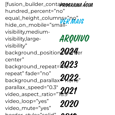
[fusion_builder_container
Programa Água
hundred_percent=”no”
equal_height_columns=”no”
VER MAIS
hide_on_mobile=”small-
visibility,medium-
Arquivo
visibility,large-
visibility”
2024
background_position=”center
center”
2023
background_repeat=”no-
repeat” fade=”no”
2022
background_parallax=”none”
parallax_speed=”0.3″
2021
video_aspect_ratio=”16:9″
video_loop=”yes”
2020
video_mute=”yes”
border_style=”solid”