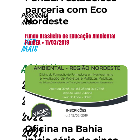
parceria com Eco
Programa
Nordeste
Água
Fundo Brasileiro de Educação Ambiental
FunBEA
11/03/2019
VER
MAIS
Arquivo
2024
2023
2022
Oficina na Bahia
2021