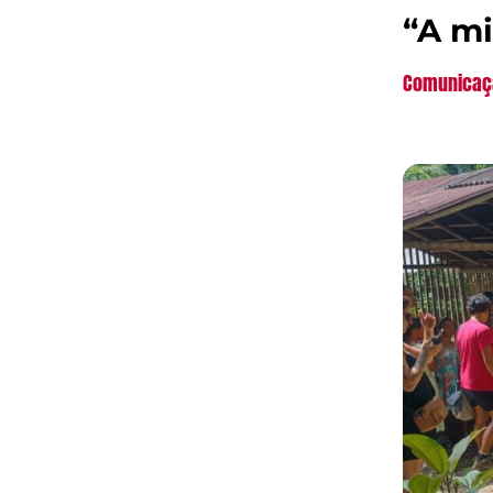
“A mi
Comunicaç