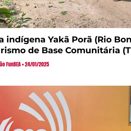
a indígena Yakã Porã (Rio Boni
rismo de Base Comunitária (T
ão FunBEA
24/01/2025