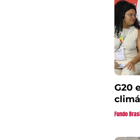
G20 e
climá
Fundo Bras