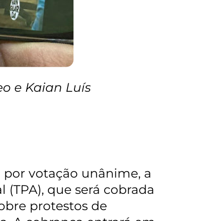
eo e Kaian Luís
a por votação unânime, a
l (TPA), que será cobrada
obre protestos de