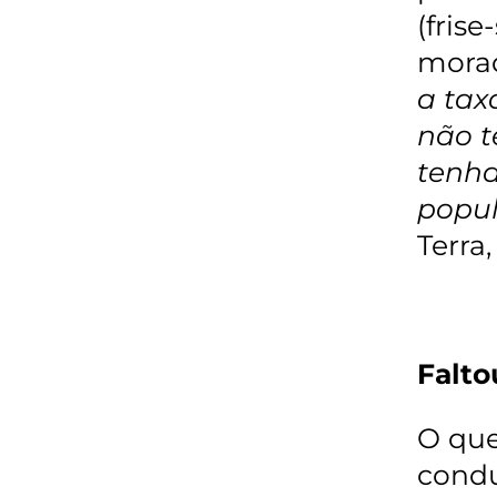
(frise
morad
a tax
não t
tenha
popul
Terra
Falto
O que
condu