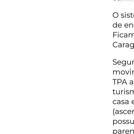
O sis
de en
Ficam
Carag
Segun
movi
TPA a
turis
casa 
(asce
possu
paren