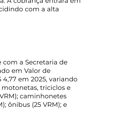
a. A cobrança entrará em
ncidindo com a alta
 com a Secretaria de
lado em Valor de
$ 4,77 em 2025, variando
 motonetas, triciclos e
0 VRM); caminhonetes
); ônibus (25 VRM); e