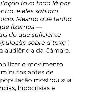
ulação tava toda lá por
ntra, e eles sabiam
nício. Mesmo que tenha
 que fizemos —
is do que suficiente
pulação sobre a taxa”
,
na audiência da Câmara.
obilizar o movimento
0 minutos antes de
 a população mostrou sua
cias, hipocrisias e