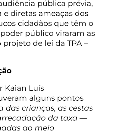
diência pública prévia,
 e diretas ameaças dos
oucos cidadãos que têm o
 poder público viraram as
projeto de lei da TPA –
ção
 Kaian Luís
uveram alguns pontos
 das crianças, as cestas
a arrecadação da taxa —
onadas ao meio