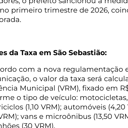
ores, o prefeito sancionou a medid
 no primeiro trimestre de 2026, coi
orada.
es da Taxa em São Sebastião:
ordo com a nova regulamentação e
icação, o valor da taxa será calcu
ência Municipal (VRM), fixado em R
rme o tipo de veículo: motocicletas,
iciclos (1,10 VRM); automóveis (4,2
 VRM); vans e microônibus (13,50 VRM
hões (30 VRM).