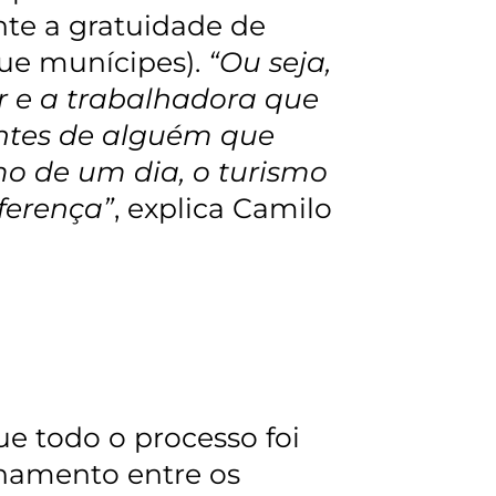
rante a gratuidade de
ue munícipes).
“Ou seja,
r e a trabalhadora que
ntes de alguém que
smo de um dia, o turismo
iferença”
, explica Camilo
e todo o processo foi
hamento entre os