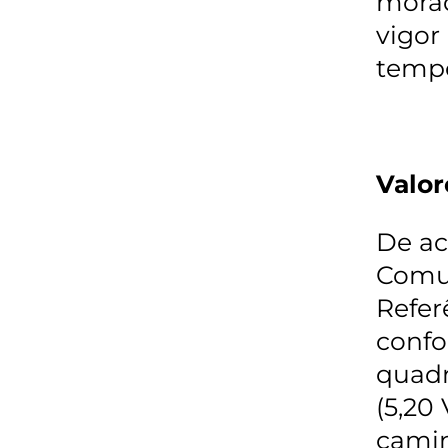
morad
vigor
temp
Valor
De ac
Comun
Refer
confo
quadr
(5,20
camin