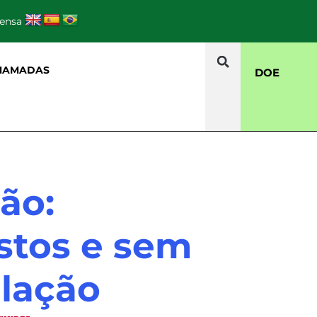
rensa
HAMADAS
DOE
ão:
stos e sem
lação