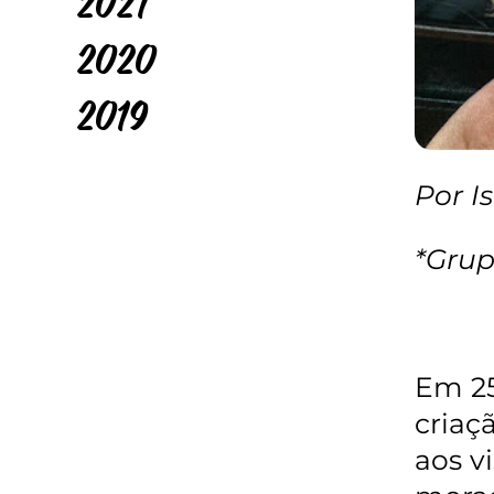
2021
2020
2019
Por I
*Grup
Em 25
criaç
aos v