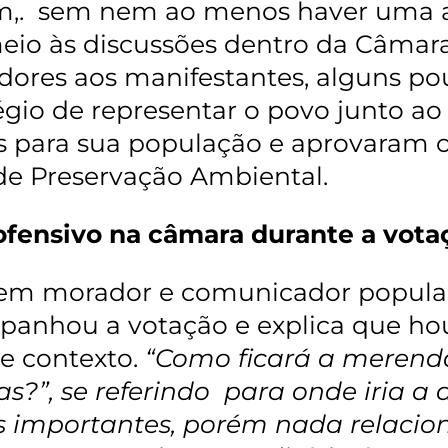
,. sem nem ao menos haver uma au
io às discussões dentro da Câmara
dores aos manifestantes, alguns p
légio de representar o povo junto ao
s para sua população e aprovaram o 
de Preservação Ambiental.
fensivo na câmara durante a vota
em morador e comunicador popular
anhou a votação e explica que ho
de contexto.
“Como ficará a merenda
as?”, se referindo para onde iria 
s importantes, porém nada relaci