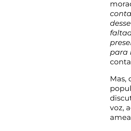
morad
conta
desse
falta
prese
para 
conta
Mas, 
popul
discu
voz, 
ameaç