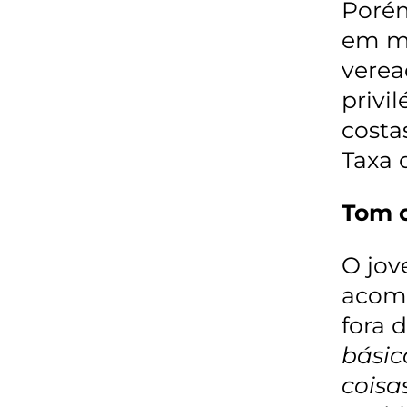
Porém
em me
verea
privi
costa
Taxa 
Tom o
O jov
acomp
fora 
básic
coisa