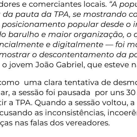
ores e comerciantes locais.
“A pop
 da pauta da TPA, se mostrando co
 posicionamento popular desde o i
do barulho e maior organização, o
ncialmente e digitalmente — foi ma
mostrar o descontentamento da po
 o jovem João Gabriel, que esteve 
como uma clara tentativa de desm
ar, a sessão foi pausada por uns 3
tir a TPA. Quando a sessão voltou,
acusando as inconsistências, incoerên
as nas falas dos vereadores.