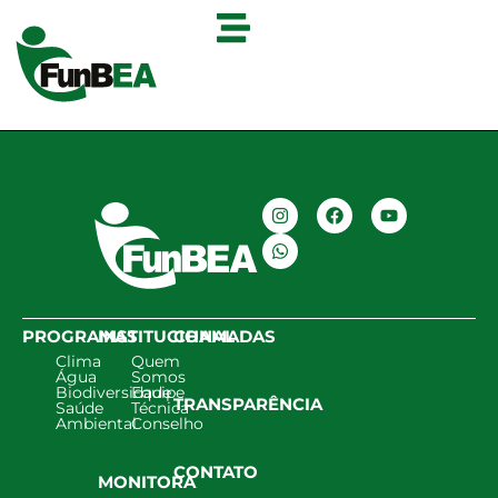
PROGRAMAS
INSTITUCIONAL
CHAMADAS
Clima
Quem
Água
Somos
Biodiversidade
Equipe
TRANSPARÊNCIA
Saúde
Técnica
Ambiental
Conselho
CONTATO
MONITORA