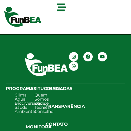
PROGRAMAS
INSTITUCIONAL
CHAMADAS
Clima
Quem
Água
Somos
Biodiversidade
Equipe
TRANSPARÊNCIA
Saúde
Técnica
Ambiental
Conselho
CONTATO
MONITORA