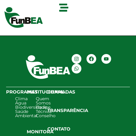
PROGRAMAS
INSTITUCIONAL
CHAMADAS
Clima
Quem
Água
Somos
Biodiversidade
Equipe
TRANSPARÊNCIA
Saúde
Técnica
Ambiental
Conselho
CONTATO
MONITORA