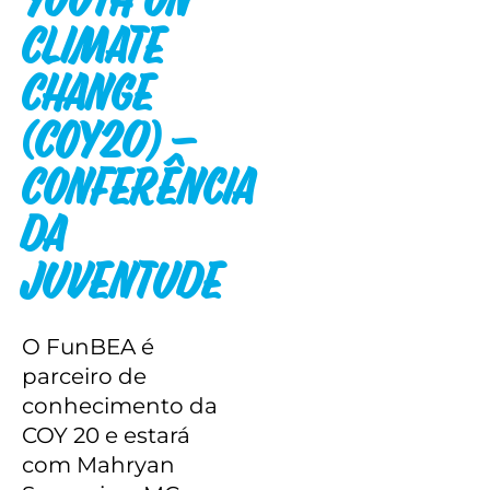
Youth on
Climate
Change
(COY20) –
Conferência
da
Juventude
O FunBEA é
parceiro de
conhecimento da
COY 20 e estará
com Mahryan