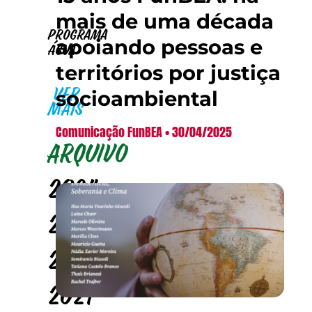
mais de uma década
Programa
apoiando pessoas e
Água
territórios por justiça
socioambiental
VER
MAIS
Comunicação FunBEA
30/04/2025
Arquivo
2024
2023
2022
2021