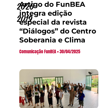
Artigo do FunBEA
2020
integra edição
2019
especial da revista
“Diálogos” do Centro
Soberania e Clima
Comunicação FunBEA
30/04/2025